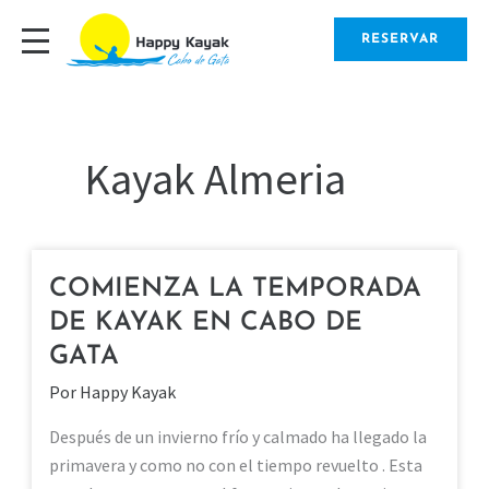
Ir
al
RESERVAR
contenido
Kayak Almeria
COMIENZA LA TEMPORADA
COMIENZA
LA
DE KAYAK EN CABO DE
TEMPORADA
GATA
DE
Por
Happy Kayak
KAYAK
EN
Después de un invierno frío y calmado ha llegado la
CABO
primavera y como no con el tiempo revuelto . Esta
DE