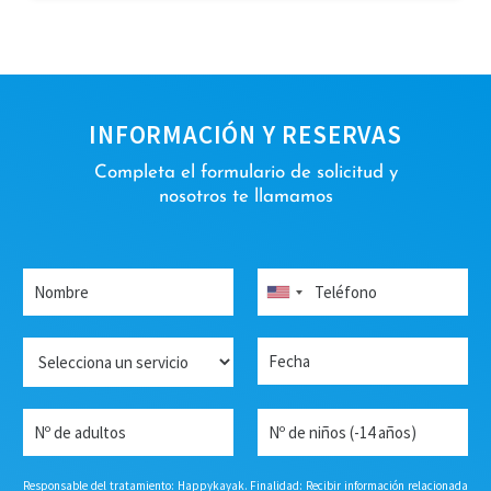
INFORMACIÓN Y RESERVAS
Completa el formulario de solicitud y
nosotros te llamamos
N
T
o
e
United
m
l
States
b
é
S
F
+1
r
f
e
e
e
o
r
c
*
n
v
h
N
N
o
i
a
º
º
*
c
*
d
d
i
e
e
Responsable del tratamiento: Happykayak. Finalidad: Recibir información relacionada