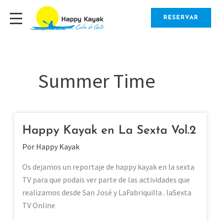
Ir
al
RESERVAR
contenido
Summer Time
Happy Kayak en La Sexta Vol.2
HAPPY
KAYAK
Por
Happy Kayak
EN
LA
Os dejamos un reportaje de happy kayak en la sexta
SEXTA
TV para que podais ver parte de las actividades que
VOL.2
realizamos desde San José y LaFabriquilla . laSexta
TV Online