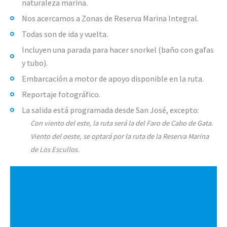
naturaleza marina.
Nos acercamos a Zonas de Reserva Marina Integral.
Todas son de ida y vuelta.
Incluyen una parada para hacer snorkel (baño con gafas
y tubo).
Embarcación a motor de apoyo disponible en la ruta.
Reportaje fotográfico.
La salida está programada desde San José, excepto:
Con viento del este, la ruta será la del Faro de Cabo de Gata.
Viento del oeste, se optará por la ruta de la Reserva Marina
de Los Escullos.