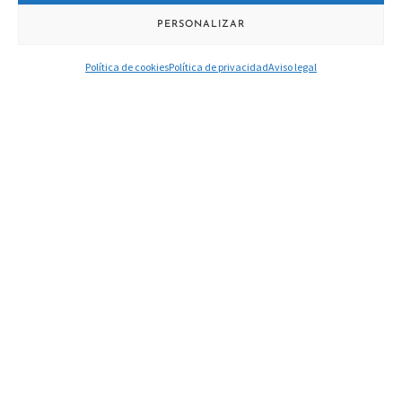
PERSONALIZAR
Política de cookies
Política de privacidad
Aviso legal
ARRECIFE DE LAS SIRENAS
Navegamos por el arrecife vólcanico más destacado del parque
natura.