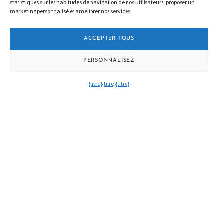
statistiques sur les habitudes de navigation de nos utilisateurs, proposer un
marketing personnalisé et améliorer nos services.
ACCEPTER TOUS
PERSONNALISEZ
{titre}
{titre}
{titre}
RÉCIF DE LAS SIRENAS
Nous naviguons le long du récif volcanique le plus remarquable du
parc naturel.