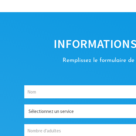
INFORMATIONS
Remplissez le formulaire de
N
o
m
*
S
e
r
v
N
i
o
c