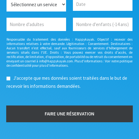
S
D
+1
p
e
a
h
r
t
o
v
e
N
N
n
i
*
o
o
e
c
m
m
*
e
b
b
Responsable du traitement des données : Happykayak. Objectif : recevoir des
r
r
informations relatives à votre demande. Légitimation : Consentement. Destinataires :
Aucun transfert n'est effectué, sauf aux fournisseurs de services d'hébergement de
e
e
serveurs situés dans l'UE. Droits : Vous pouvez exercer vos droits d'accès, de
d
d
rectification, de limitation, d'opposition, de portabilité ou de retrait du consentement en
'
'
envoyant un courriel à info@happykayak.com. Plus d'informations : Voir notre politique
de confidentialité pour plus d'informations.
a
e
d
n
G
J'accepte que mes données soient traitées dans le but de
u
f
D
l
a
recevoir les informations demandées.
P
t
n
R
e
t
*
s
s
*
FAIRE UNE RÉSERVATION