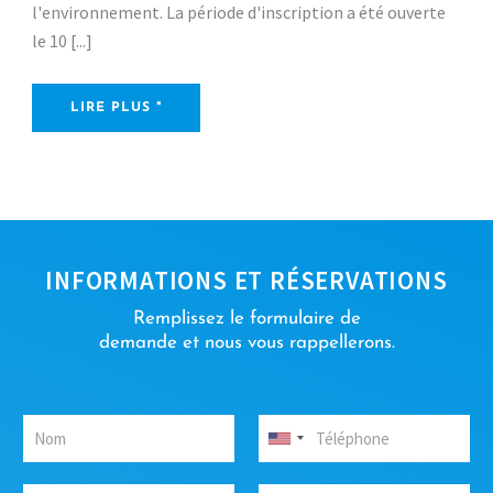
l'environnement. La période d'inscription a été ouverte
le 10 [...]
LIRE PLUS "
INFORMATIONS ET RÉSERVATIONS
Remplissez le formulaire de
demande et nous vous rappellerons.
N
T
o
é
United
m
l
States
*
é