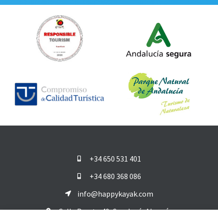
+34 650 531 401
+34 680 368 086
info@happykayak.com
Calle Puerto 49, San José, Almería